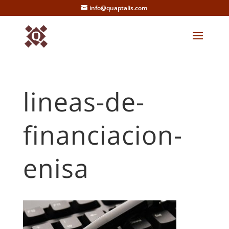
info@quaptalis.com
lineas-de-
financiacion-
enisa