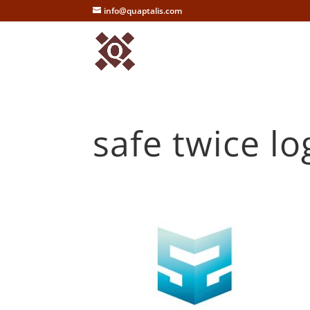
info@quaptalis.com
safe twice lo